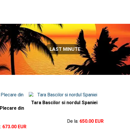
LAST MINUTE
Tara Bascilor si nordul Spaniei
Plecare din
De la:
650.00 EUR
a:
673.00 EUR