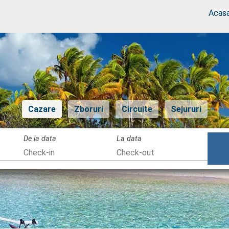
Acas
Cazare
Zboruri
Circuite
Sejururi
De la data
La data